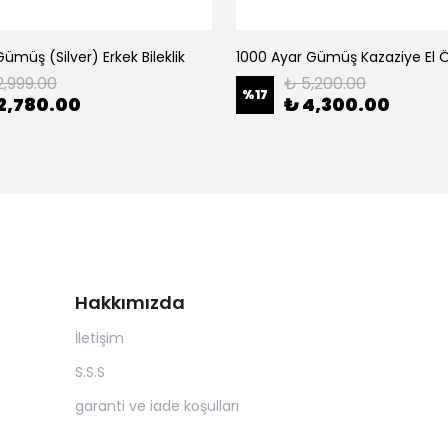
ümüş (Silver) Erkek Bileklik
2,999.00
₺ 5,200.00
%
17
2,780.00
₺ 4,300.00
Hakkımızda
İletişim
S.S.S
garanti ve iade koşulları