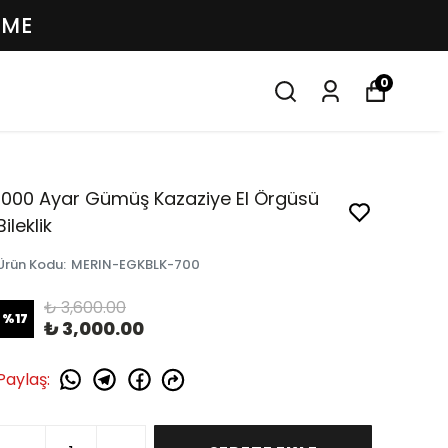
EME
0
1000 Ayar Gümüş Kazaziye El Örgüsü
Bileklik
Ürün Kodu
:
MERIN-EGKBLK-700
₺ 3,600.00
%
17
₺ 3,000.00
Paylaş
: