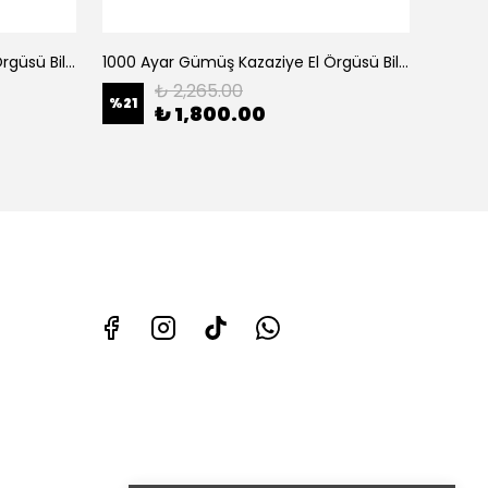
1000 Ayar Gümüş Kazaziye El Örgüsü Bileklik
1000 Ayar Gümüş Kazaziye El Örgüsü Bileklik
₺ 2,265.00
%
21
%
11
₺ 1,800.00