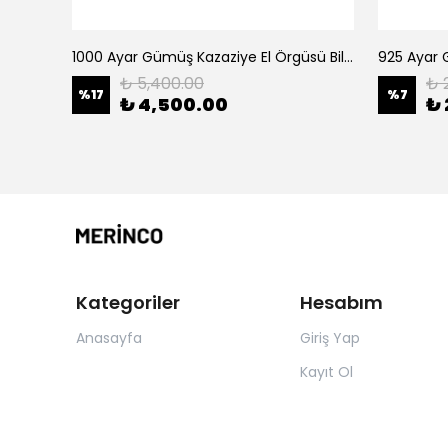
1000 Ayar Gümüş Kazaziye El Örgüsü Bileklik
1000 Ayar Gümüş Kazaziye El Örgüsü Bileklik
925 Ayar G
₺ 5,400.00
₺ 
%
17
%
7
₺ 4,500.00
₺ 
Kategoriler
Hesabım
Anasayfa
Giriş Yap
Kayıt Ol