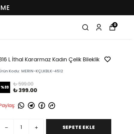
EME
0
316 L İthal Kararmaz Kadın Çelik Bileklik
Ürün Kodu
:
MERIN-KÇLKBLK-4512
₺ 599.00
%
33
₺ 399.00
Paylaş
:
SEPETE EKLE