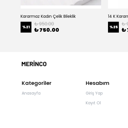
Kararmaz Kadın Çelik Bileklik
14 K Kararm
₺ 950.00
₺ 
%
21
%
25
₺ 750.00
₺ 
Kategoriler
Hesabım
Anasayfa
Giriş Yap
Kayıt Ol