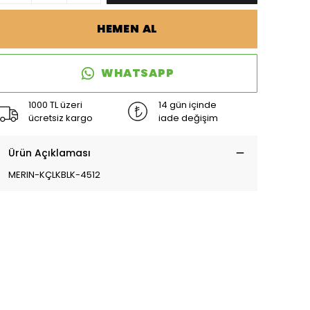
HEMEN AL
WHATSAPP
1000 TL üzeri
14 gün içinde
ücretsiz kargo
iade değişim
Ürün Açıklaması
MERIN-KÇLKBLK-4512