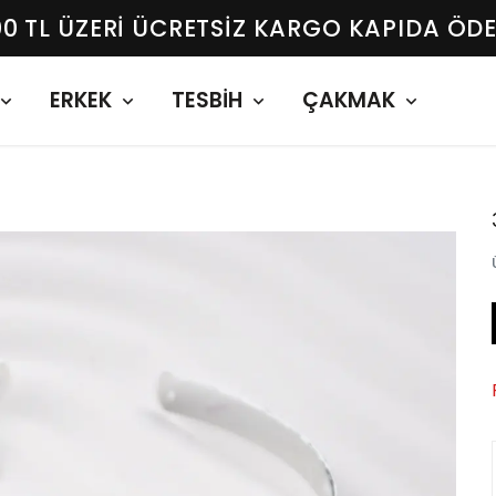
00 TL ÜZERI ÜCRETSIZ KARGO KAPIDA ÖD
ERKEK
TESBİH
ÇAKMAK