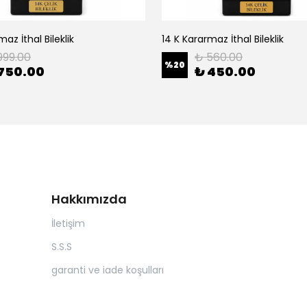
az İthal Bileklik
14 K Kararmaz İthal Bileklik
999.00
₺ 560.00
%
20
750.00
₺ 450.00
Hakkımızda
İletişim
S.S.S
garanti ve iade koşulları