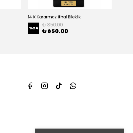
14 K Kararmaz İthal Bileklik
14 K Ka
₺ 850.00
%
24
%
37
₺ 650.00