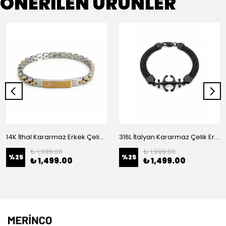
ÖNERİLEN ÜRÜNLER
14K İthal Kararmaz Erkek Çelik Bileklik
316L İtalyan Kararmaz Çelik Erkek Bileklik
₺ 1,999.00
₺ 1,999.00
%
25
%
25
₺ 1,499.00
₺ 1,499.00