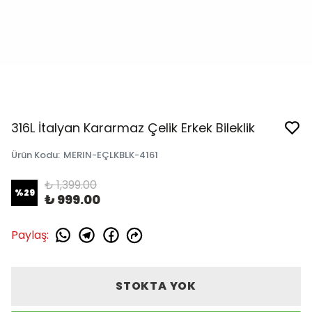
316L İtalyan Kararmaz Çelik Erkek Bileklik
Ürün Kodu
:
MERIN-EÇLKBLK-4161
₺ 1,399.00
%
29
₺ 999.00
Paylaş
:
STOKTA YOK