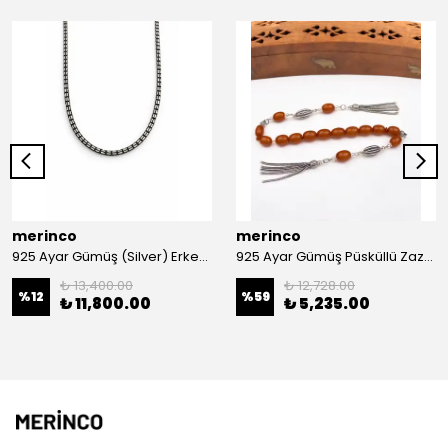
merinco
merinco
925 Ayar Gümüş (Silver) Erkek Kolye
925 Ayar Gümüş Püsküllü Zaza Model Arpa Kesim Sıkma Kehribar Tesbih
₺ 13,400.00
₺ 12,728.00
%
12
%
59
₺ 11,800.00
₺ 5,235.00