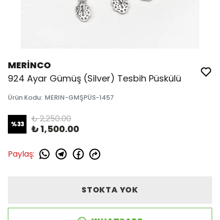
MERİNCO
924 Ayar Gümüş (Silver) Tesbih Püskülü
Ürün Kodu
:
MERIN-GMŞPÜS-1457
₺ 2,250.00
%
33
₺ 1,500.00
Paylaş
:
STOKTA YOK