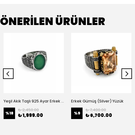
ÖNERİLEN ÜRÜNLER
Yeşil Akik Taşlı 925 Ayar Erkek Gümüş (Silver) Yüzük
Erkek Gümüş (Silver) Yüzük
₺ 2,450.00
₺ 7,400.00
%
18
%
9
₺ 1,999.00
₺ 6,700.00