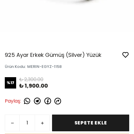
925 Ayar Erkek Gümüş (Silver) Yüzük
Ürün Kodu
:
MERIN-EGYZ-1158
₺ 2,300.00
%
17
₺ 1,900.00
Paylaş
:
SEPETE EKLE