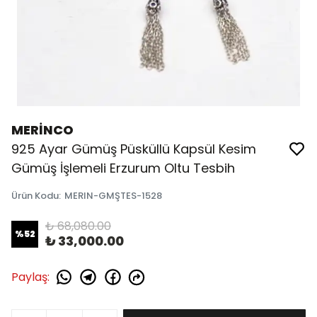
MERİNCO
925 Ayar Gümüş Püsküllü Kapsül Kesim
Gümüş İşlemeli Erzurum Oltu Tesbih
Ürün Kodu
:
MERIN-GMŞTES-1528
₺ 68,080.00
%
52
₺ 33,000.00
Paylaş
: