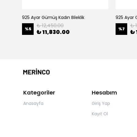
925 Ayar Gümüş Kadın Bileklik
925 Ayar 
₺ 12,450.00
₺ 1
%
5
%
7
₺ 11,830.00
₺ 
Kategoriler
Hesabım
Anasayfa
Giriş Yap
Kayıt Ol