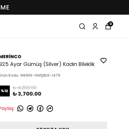
EME
0
MERİNCO
925 Ayar Gümüş (Silver) Kadın Bileklik
Ürün Kodu
:
MERIN-GMŞBLK-1479
₺ 4,200.00
%
12
₺ 3,700.00
Paylaş
: