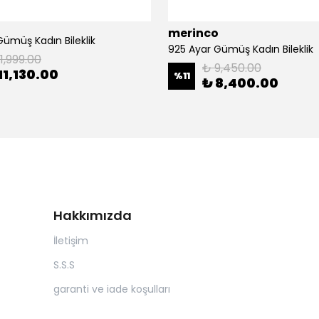
merinco
Gümüş Kadın Bileklik
925 Ayar Gümüş Kadın Bileklik
1,999.00
₺ 9,450.00
11,130.00
%
11
₺ 8,400.00
Hakkımızda
İletişim
S.S.S
garanti ve iade koşulları