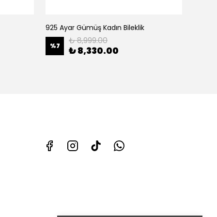
925 Ayar Gümüş Kadın Bileklik
925 Ay
₺ 8,999.00
%
7
%
17
₺ 8,330.00