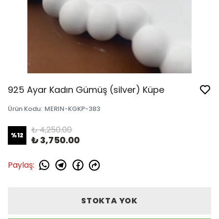
925 Ayar Kadın Gümüş (silver) Küpe
Ürün Kodu
:
MERIN-KGKP-383
₺ 4,250.00
%
12
₺ 3,750.00
Paylaş
:
STOKTA YOK