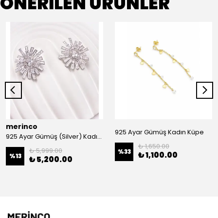
ÖNERİLEN ÜRÜNLER
merinco
925 Ayar Gümüş Kadın Küpe
925 Ayar Gümüş (Silver) Kadın Küpe
₺ 1,650.00
₺ 5,999.00
%
33
₺ 1,100.00
%
13
₺ 5,200.00