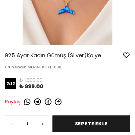
925 Ayar Kadın Gümüş (Silver)Kolye
Ürün Kodu
:
MERIN-KGKL-638
₺ 1,300.00
%
23
₺ 999.00
Paylaş
:
SEPETE EKLE