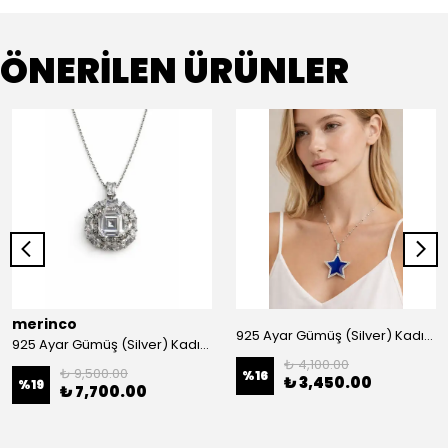
ÖNERİLEN ÜRÜNLER
merinco
925 Ayar Gümüş (Silver) Kadın Kolye
925 Ayar Gümüş (Silver) Kadın Kolye
₺ 4,100.00
₺ 9,500.00
%
16
₺ 3,450.00
%
19
₺ 7,700.00