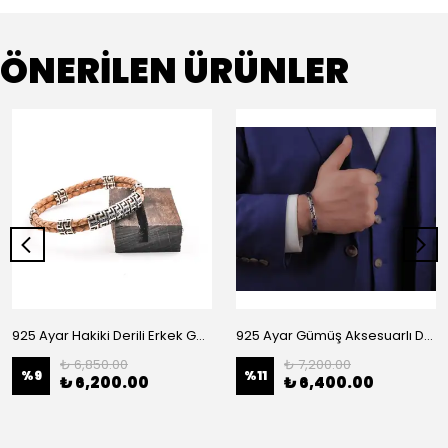
ÖNERİLEN ÜRÜNLER
925 Ayar Hakiki Derili Erkek Gümüş Bileklik
925 Ayar Gümüş Aksesuarlı Deri Bileklik
₺ 6,850.00
₺ 7,200.00
%
9
%
11
₺ 6,200.00
₺ 6,400.00