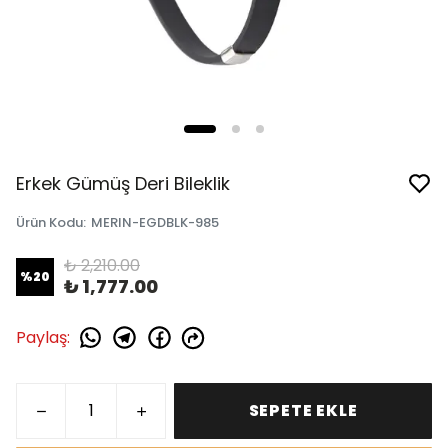
Erkek Gümüş Deri Bileklik
Ürün Kodu
:
MERIN-EGDBLK-985
₺ 2,210.00
%
20
₺ 1,777.00
Paylaş
:
SEPETE EKLE