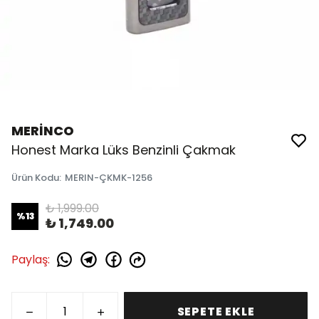
MERİNCO
Honest Marka Lüks Benzinli Çakmak
Ürün Kodu
:
MERIN-ÇKMK-1256
₺ 1,999.00
%
13
₺ 1,749.00
Paylaş
:
SEPETE EKLE