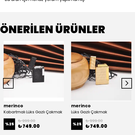
ÖNERİLEN ÜRÜNLER
merinco
merinco
Kabartmalı Lüks Gazlı Çakmak
Lüks Gazlı Çakmak
₺ 999.00
₺ 999.00
%
25
%
25
₺ 749.00
₺ 749.00