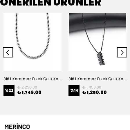
ÖNERİLEN ÜRÜNLER
316 L Kararmaz Erkek Çelik Kolye
316 L Kararmaz Erkek Çelik Kolye
₺ 2,250.00
₺ 1,450.00
%
22
%
14
₺ 1,749.00
₺ 1,250.00