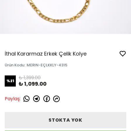
İthal Kararmaz Erkek Çelik Kolye
Ürün Kodu
:
MERIN-EÇLKKLY-4315
₺ 1,399.00
%
21
₺ 1,099.00
Paylaş
:
STOKTA YOK