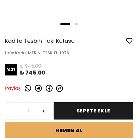
Kadife Tesbih Takı Kutusu
Ürün Kodu
:
MERIN-TESKUT-1076
₺ 945.00
%
21
₺ 745.00
Paylaş
:
SEPETE EKLE
HEMEN AL