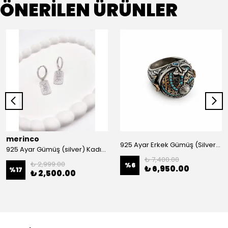
ÖNERİLEN ÜRÜNLER
merinco
925 Ayar Erkek Gümüş (Silver) Yüzük
925 Ayar Gümüş (silver) Kadın Küpe
₺ 7,400.00
₺ 2,999.00
%
6
₺ 6,950.00
%
17
₺ 2,500.00