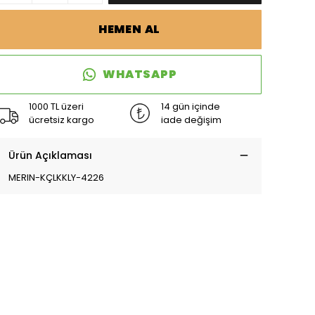
HEMEN AL
WHATSAPP
1000 TL üzeri
14 gün içinde
ücretsiz kargo
iade değişim
Ürün Açıklaması
MERIN-KÇLKKLY-4226