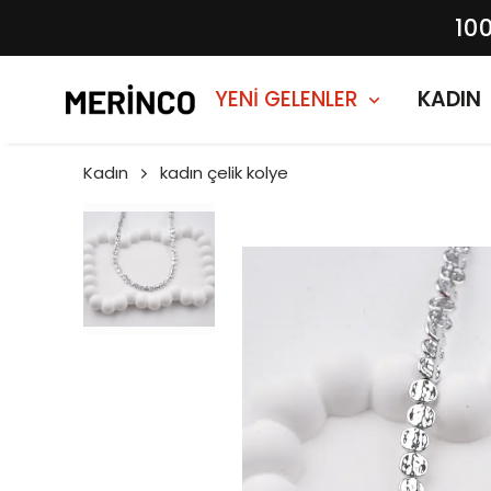
10
YENİ GELENLER
KADIN
Kadın
kadın çelik kolye