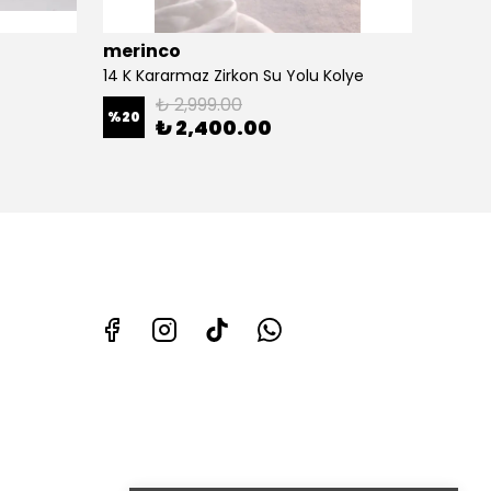
merinco
meri
14 K Kararmaz Zirkon Su Yolu Kolye
14 K Ka
₺ 2,999.00
%
20
%
27
₺ 2,400.00