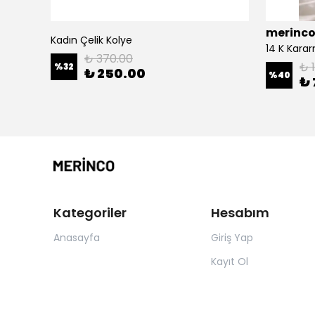
merinc
Kadın Çelik Kolye
14 K Karar
₺ 370.00
₺ 
%
32
₺ 250.00
%
40
₺ 
Kategoriler
Hesabım
Anasayfa
Giriş Yap
Kayıt Ol