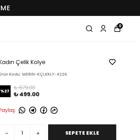
EME
0
Kadın Çelik Kolye
Ürün Kodu
:
MERIN-KÇLKKLY-4226
₺ 679.00
%
27
₺ 499.00
Paylaş
:
SEPETE EKLE