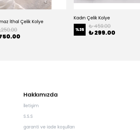
o
Kadın Çelik Kolye
maz İthal Çelik Kolye
₺ 459.00
1,250.00
%
35
₺ 299.00
750.00
Hakkımızda
İletişim
S.S.S
garanti ve iade koşulları