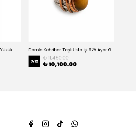
 Yüzük
Damla Kehribar Taşlı Usta İşi 925 Ayar Gümüş (Silver)Yüzük
925 Ay
₺ 11,450.00
%
12
%
10
₺ 10,100.00
1 ÖLÇÜ