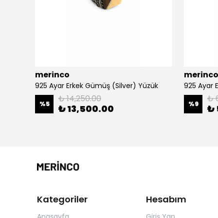
merinco
merinc
zük
925 Ayar Erkek Gümüş (Silver) Yüzük
925 Ayar 
₺ 14,250.00
₺ 
%
5
%
9
₺ 13,500.00
₺ 
Kategoriler
Hesabım
Anasayfa
Giriş Yap