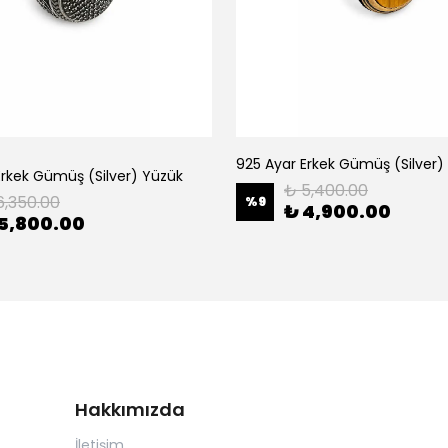
o
925 Ayar Erkek Gümüş (Silver)
Erkek Gümüş (Silver) Yüzük
₺ 5,400.00
6,350.00
%
9
₺ 4,900.00
5,800.00
Hakkımızda
İletişim