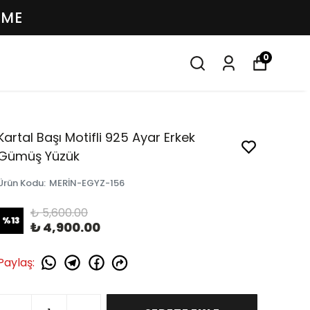
EME
0
Kartal Başı Motifli 925 Ayar Erkek
Gümüş Yüzük
Ürün Kodu
:
MERİN-EGYZ-156
₺ 5,600.00
%
13
₺ 4,900.00
Paylaş
: