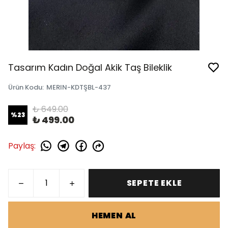
Tasarım Kadın Doğal Akik Taş Bileklik
Ürün Kodu
:
MERIN-KDTŞBL-437
₺ 649.00
%
23
₺ 499.00
Paylaş
:
SEPETE EKLE
HEMEN AL