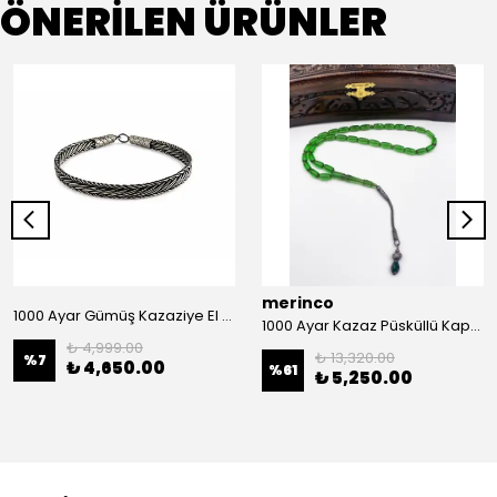
ÖNERİLEN ÜRÜNLER
merinco
1000 Ayar Gümüş Kazaziye El Örgüsü Bileklik
1000 Ayar Kazaz Püsküllü Kapsül Kesim Ateş Kehribar Tesbih
₺ 4,999.00
₺ 13,320.00
%
7
₺ 4,650.00
%
61
₺ 5,250.00