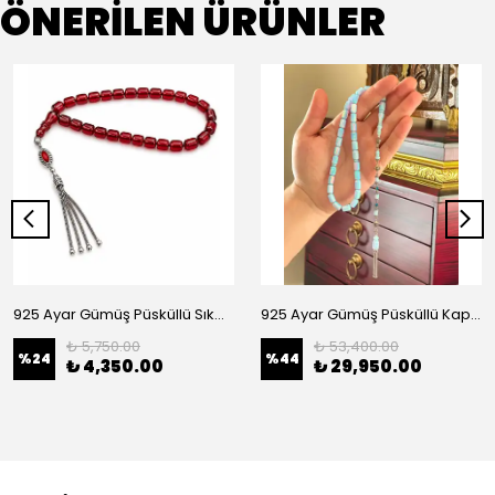
ÖNERİLEN ÜRÜNLER
925 Ayar Gümüş Püsküllü Sıkma Kehribar Tesbih
925 Ayar Gümüş Püsküllü Kapsül Kesim Opal Taşı Tesbih
₺ 5,750.00
₺ 53,400.00
%
24
%
44
₺ 4,350.00
₺ 29,950.00