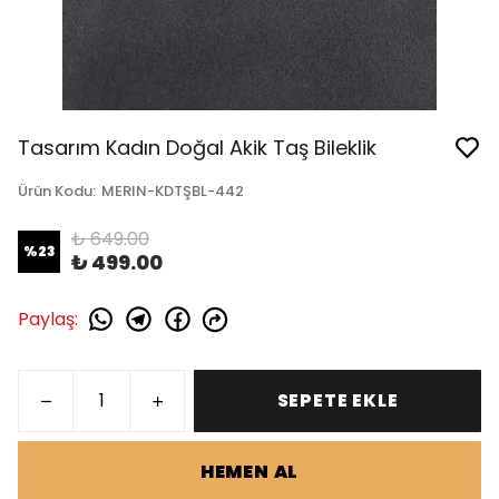
Tasarım Kadın Doğal Akik Taş Bileklik
Ürün Kodu
:
MERIN-KDTŞBL-442
₺ 649.00
%
23
₺ 499.00
Paylaş
:
SEPETE EKLE
HEMEN AL