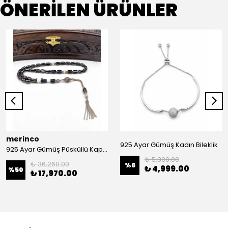
ÖNERİLEN ÜRÜNLER
merinco
925 Ayar Gümüş Kadın Bileklik
925 Ayar Gümüş Püsküllü Kapsül Kesim Gümüş İşlemeli Erzurum Oltu Tesbih
₺ 5,300.00
₺ 36,260.00
%
6
₺ 4,999.00
%
50
₺ 17,970.00