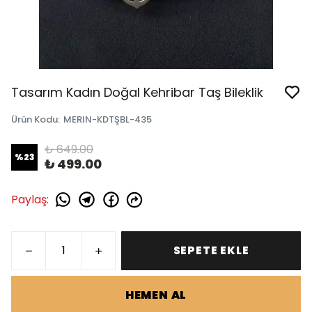
Tasarım Kadın Doğal Kehribar Taş Bileklik
Ürün Kodu
:
MERIN-KDTŞBL-435
₺ 649.00
%
23
₺ 499.00
Paylaş
:
SEPETE EKLE
HEMEN AL